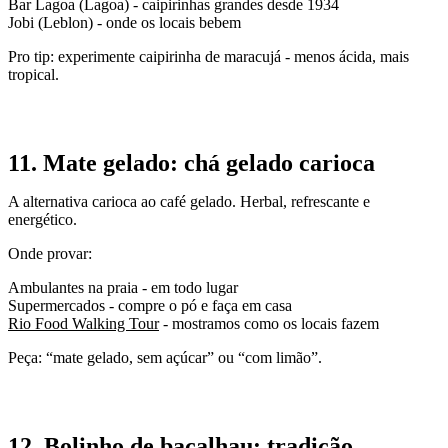
Bar Lagoa (Lagoa) - caipirinhas grandes desde 1934
Jobi (Leblon) - onde os locais bebem
Pro tip: experimente caipirinha de maracujá - menos ácida, mais
tropical.
11. Mate gelado: chá gelado carioca
A alternativa carioca ao café gelado. Herbal, refrescante e
energético.
Onde provar:
Ambulantes na praia - em todo lugar
Supermercados - compre o pó e faça em casa
Rio Food Walking Tour
- mostramos como os locais fazem
Peça: “mate gelado, sem açúcar” ou “com limão”.
12. Bolinho de bacalhau: tradição