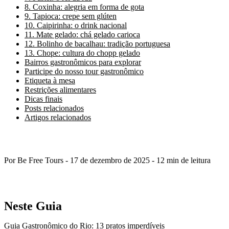
8. Coxinha: alegria em forma de gota
9. Tapioca: crepe sem glúten
10. Caipirinha: o drink nacional
11. Mate gelado: chá gelado carioca
12. Bolinho de bacalhau: tradição portuguesa
13. Chope: cultura do chopp gelado
Bairros gastronômicos para explorar
Participe do nosso tour gastronômico
Etiqueta à mesa
Restrições alimentares
Dicas finais
Posts relacionados
Artigos relacionados
Por Be Free Tours - 17 de dezembro de 2025 - 12 min de leitura
Neste Guia
Guia Gastronômico do Rio: 13 pratos imperdíveis