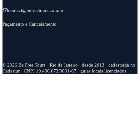
contact@
befreetours.
com.
br
Pagamento e Cancelamento
© 2026 Be Free Tours · Rio de Janeiro · desde 2013 · cadastrada no
Cadastur · CNPJ 19.400.673/0001-67 · guias locais licenciados