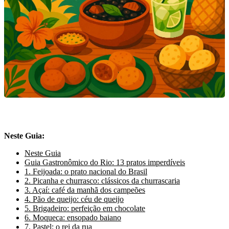
Neste Guia:
Neste Guia
Guia Gastronômico do Rio: 13 pratos imperdíveis
1. Feijoada: o prato nacional do Brasil
2. Picanha e churrasco: clássicos da churrascaria
3. Açaí: café da manhã dos campeões
4. Pão de queijo: céu de queijo
5. Brigadeiro: perfeição em chocolate
6. Moqueca: ensopado baiano
7. Pastel: o rei da rua